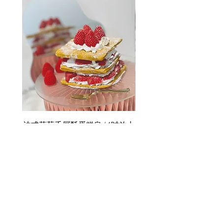
法式草莓千層酥蛋糕皂 (4吋放大
版)
Price
選購50件以上 Whatsap
HK$380.00
選購50件以上 Whatsapp領取優惠報
價禮遇
ADD TO CART >