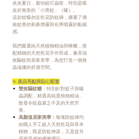
炎炎夏日，最怕蚊叮蟲咬，特別是吸
血於無形的「小黑蚊」（蠓）。
這款蚊蠓勿近乾花防蚊磚，摒棄了傳
統蚊香的刺鼻煙霧與化學噴霧的黏膩
感。
我們嚴選純天然植物精油與蜂蠟，搭
配精緻的天然乾花手作而成，兼具強
效驅蚊與居家美學，為您打造一個無
蟲滋擾的舒適空間。
✨ 產品亮點與貼心配套
雙效驅蚊蠓
：特別針對蚊子與蠓
蟲調配，精選高純度植物精油，
散發令蚊蟲避之不及的天然芳
香。
高顏值居家美學：
每塊防蚊磚均
由職人手工嵌入天然乾花與草本
植物，既是防蚊神器，又是提升
居家質感的優雅擺設。