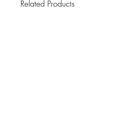
Related Products
用硬幣輕刮走一層(如刮薑皮)或剝開一
半 再次釋放味道
大約可使用2-3個月
法式草莓千層酥蛋糕皂 (4吋放大
版)
Price
選購50件以上 Whatsap
HK$380.00
選購50件以上 Whatsapp領取優惠報
價禮遇