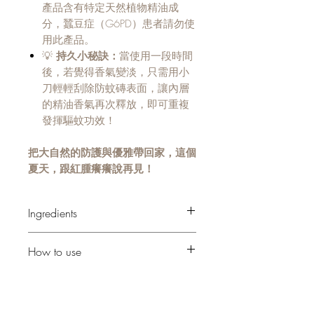
產品含有特定天然植物精油成
分，蠶豆症（G6PD）患者請勿使
用此產品。
💡
持久小秘訣：
當使用一段時間
後，若覺得香氣變淡，只需用小
刀輕輕刮除防蚊磚表面，讓內層
的精油香氣再次釋放，即可重複
發揮驅蚊功效！
把大自然的防護與優雅帶回家，這個
夏天，跟紅腫癢癢說再見！
Ingredients
蜜蠟 硬脂酸 自家調配防蚊精油
How to use
撕開真空袋
放於蚊蠓出沒點(避開太陽直曬)
每三星期/氣味變淡時