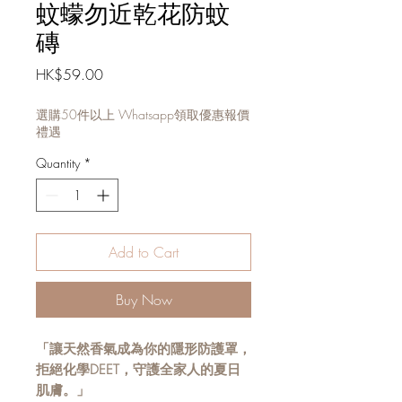
蚊蠓勿近乾花防蚊
磚
Price
HK$59.00
選購50件以上 Whatsapp領取優惠報價
禮遇
Quantity
*
Add to Cart
Buy Now
「讓天然香氣成為你的隱形防護罩，
拒絕化學DEET，守護全家人的夏日
肌膚。」