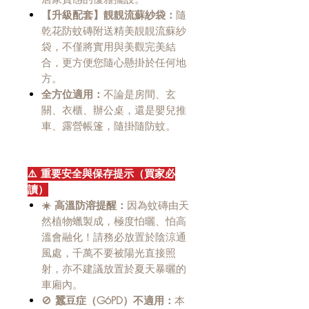
【升級配套】靚靚流蘇紗袋：
隨
乾花防蚊磚附送精美靚靚流蘇紗
袋，不僅將實用與美觀完美結
合，更方便您隨心懸掛於任何地
方。
全方位適用：
不論是房間、玄
關、衣櫃、辦公桌，還是嬰兒推
車、露營帳篷，隨掛隨防蚊。
⚠️ 重要安全與保存提示（買家必
讀）
☀️ 高溫防溶提醒：
因為蚊磚由天
然植物蠟製成，極度怕曬、怕高
溫會融化！請務必放置於陰涼通
風處，千萬不要被陽光直接照
射，亦不建議放置於夏天暴曬的
車廂內。
🚫
蠶豆症（G6PD）不適用：
本