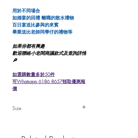
用於不同場合
如婚宴的回禮 離職的散水禮物
百日宴送比參與的來賓
畢業送比老師同學仔的禮物等
如果你都有興趣
歡迎聯絡小老闆商議款式及查詢詳情
🔎
如選購數量多於50件
可Whatsapp 6186 8657領取優惠報
價
Size
每件約4-5cm