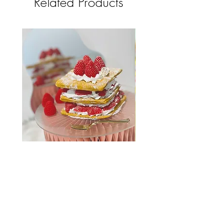
Related Products
法式草莓千層酥蛋糕皂 (4吋放大
版)
Price
選購50件以上 Whatsap
HK$380.00
選購50件以上 Whatsapp領取優惠報
價禮遇