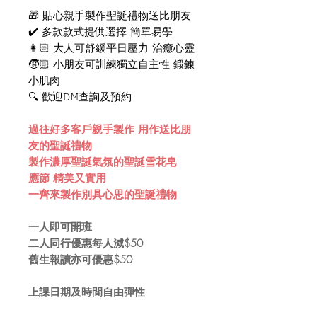
🎁 貼心親手製作聖誕禮物送比朋友
✔️ 多款款式提供選擇 簡單易學
👩🏻 大人可舒緩平日壓力 治癒心靈
🧒🏻 小朋友可訓練獨立自主性 鍛鍊
小肌肉
🔍 歡迎𝙳𝙼查詢及預約
過往好多客戶親手製作 用作送比朋
友的聖誕禮物
製作濃厚聖誕氣氛的聖誕雪花皂
應節 精美又實用
一齊來製作別具心思的聖誕禮物
一人即可開班
二人同行優惠每人減$50
舊生報讀亦可優惠$50
上課日期及時間自由彈性