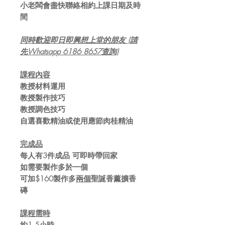
小老闆會盡快聯絡相約上課日期及時
間
同時歡迎即日即興想上堂的朋友 (請
先Whatsapp 6186 8657查詢)
課程內容
教授材料運用
教授製作技巧
教授調色技巧
自選喜歡精油或使用應節肉桂精油
完成品
每人有3件成品 可即時帶回家
如需要製作多於一個
可加$160製作多
兩個
聖誕香薰擴香
磚
課程需時
約1.5小時