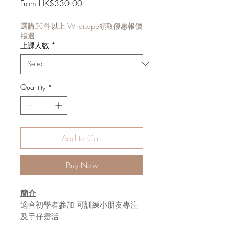
Sale
From
HK$330.00
Price
選購50件以上 Whatsapp領取優惠報價
禮遇
上課人數
*
Quantity
*
Add to Cart
Buy Now
簡介
適合初學者參加 可訓練小朋友專注
及手仔靈活