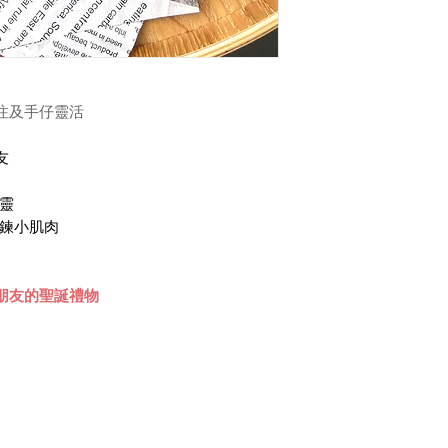
注及手仔靈活
友
心靈
鍛鍊小肌肉
朋友的聖誕禮物