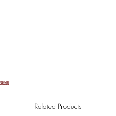
取報價
Related Products