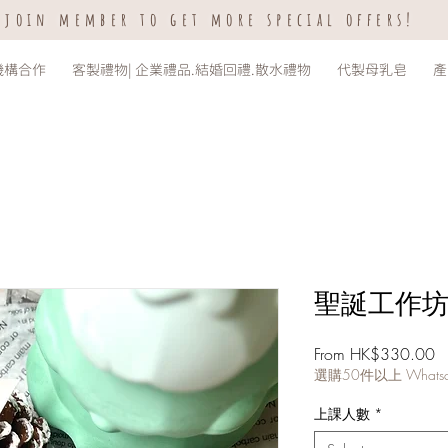
join member to get more special offers!
機構合作
客製禮物| 企業禮品.結婚回禮.散水禮物
代製母乳皂
產
聖誕工作坊 
S
From
HK$330.00
Pr
選購50件以上 What
上課人數
*