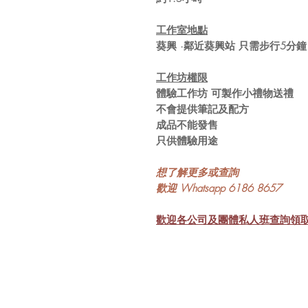
工作室地點
葵興 ·鄰近葵興站 只需步行5分鐘
工作坊權限
體驗工作坊 可製作小禮物送禮
不會提供筆記及配方
成品不能發售
只供體驗用途
想了解更多或查詢
歡迎 Whatsapp 6186 8657
歡迎各公司及團體私人班查詢領