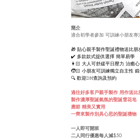
簡介
適合初學者參加 可訓練小朋友專
🎁 貼心親手製作聖誕禮物送比朋
✔️ 多款款式提供選擇 簡單易學
👩🏻 大人可舒緩平日壓力 治癒
🧒🏻 小朋友可訓練獨立自主性 
🔍 歡迎𝙳𝙼查詢及預約
過往好多客戶親手製作 用作送比
製作濃厚聖誕氣氛的聖誕雪花皂
應節 精美又實用
一齊來製作別具心思的聖誕禮物
一人即可開班
二人同行優惠每人減$50