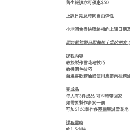
舊生報讀亦可優惠$50
上課日期及時間自由彈性
小老闆會盡快聯絡相約上課日期
同時歡迎即日即興想上堂的朋友 (請先Wh
課程內容
教授製作雪花皂技巧
教授調色技巧
自選喜歡精油或使用應節肉桂精
完成品
每人有3件成品 可即時帶回家
如需要製作多於一個
可加$160製作多
兩個
聖誕雪花皂
課程需時
約1.5小時