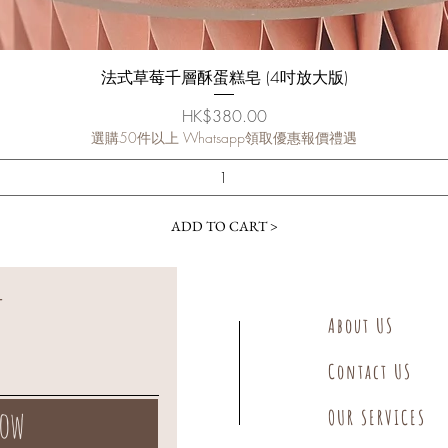
法式草莓千層酥蛋糕皂 (4吋放大版)
Price
HK$380.00
選購50件以上 Whatsapp領取優惠報價禮遇
ADD TO CART >
About US
Contact US
Now
OUR SERVICES