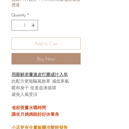
禮遇
Quantity
*
Add to Cart
Buy Now
用新鮮老薑連皮打磨成汁入皂
此配方更能驅風散寒 減低寒氣
暖和身子 促進血液循環
避免入風受涼
省卻煲薑水嘅時間
讓坐月媽媽能好好休養身
小店更有生薑飯團洗髮餅發售