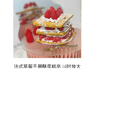
法式草莓千層酥蛋糕皂 (4吋放大
版)
Price
選購50件以上 Whatsap
HK$380.00
選購50件以上 Whatsapp領取優惠報
價禮遇
ADD TO CART >