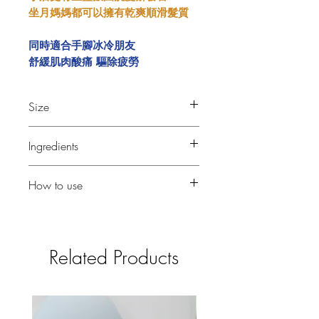
坐月媽媽都可以擁有乾爽順滑髮質
同時適合手腳冰冷朋友
舒緩肌肉酸痛
驅除疲勞
Size
100g ± 5g
Ingredients
手磨薑汁 篦麻油 酪梨油 生薑粉 薑精油
How to use
等
▪️加水揉出泡沫
▪️將泡沫塗於已弄濕的身體上
▪️加以打圈按摩20秒
Related Products
▪️再以清水徹底洗淨