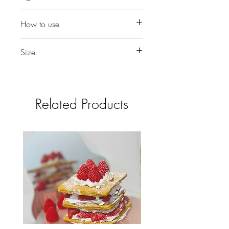
12種中藥浸泡油 乳木果脂 澳洲茶樹油
How to use
自家調配複方去痘精油 等
洗面後塗上爽膚水
Size
將痘痘剋星厚厚敷於痘痘上
10g
Related Products