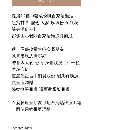
採用12種中藥成份嘅自家浸泡油
包括甘草 靈芝 人參 珍珠粉 金銀花
等等消痘材料
都係由小老闆自家浸泡多月而成
適合局部少量生痘痘嘅朋友
就算幾靚皮膚都好
總會因天氣 心情 身體狀況而生一粒
半粒痘痘
痘痘剋星當中消炎成份 能夠有助加
快痘痘凋謝
修復撫平肌膚 還原雞蛋般肌膚
而滿臉痘痘朋友可配合清熱祛痘面霜
一同使用效果更理想
Ingredients