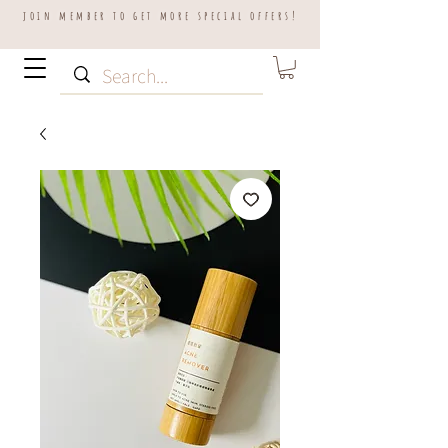
join member to get more special offers!