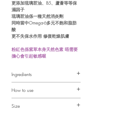
更添加琉璃苣油、B5、蘆薈等等保
濕因子
琉璃苣油係一種天然消炎劑
同時當中Omega-6多元不飽和脂肪
酸
更不失保水作用 修復乾燥肌膚
粉紅色係紫草本身天然色素 唔需要
擔心會引起敏感喔
Ingredients
自家浸泡當歸浸泡油
How to use
自家浸泡紫草浸泡油
琉璃苣油B5
當身體乳霜般塗抹在乾燥肌膚上
Size
蘆薈膠 等等保濕成
即使濕疹部位都可直接塗抹
100ml