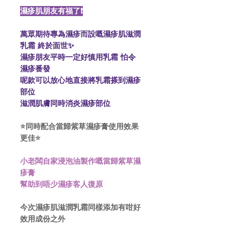
濕疹肌朋友有福了❗️
萬眾期待專為濕疹而設嘅濕疹肌滋潤
乳霜 終於面世✨
濕疹朋友平時一定好慎用乳霜 怕令
濕疹番發
呢款可以放心地直接將乳霜搽到濕疹
部位
滋潤肌膚同時消炎濕疹部位
⭐️同時配合當歸紫草濕疹膏使用效果
更佳⭐️
小老闆自家浸泡油製作嘅當歸紫草濕
疹膏
幫助到唔少濕疹客人復原
今次濕疹肌滋潤乳霜同樣添加有咁好
效用成份之外