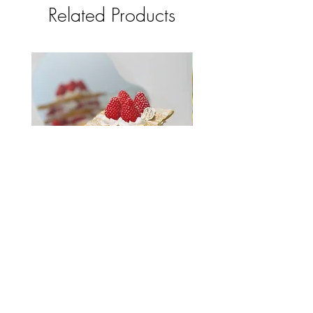
Related Products
法式草莓千層酥蛋糕皂 (4吋放大
版)
Price
選購50件以上 Whatsap
HK$380.00
選購50件以上 Whatsapp領取優惠報
價禮遇