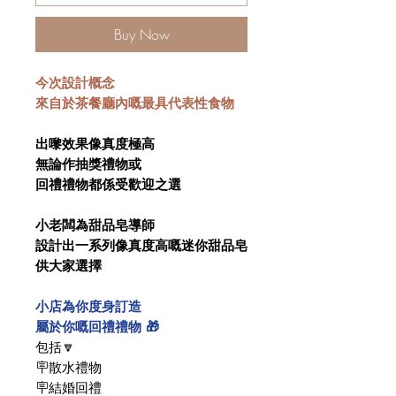
Buy Now
今次設計概念
來自於茶餐廳內嘅最具代表性食物
出嚟效果像真度極高
無論作抽獎禮物或
回禮禮物都係受歡迎之選
小老闆為甜品皂導師
設計出一系列像真度高嘅迷你甜品皂
供大家選擇
小店為你度身訂造
屬於你嘅回禮禮物 🎁
包括🔽
🪧散水禮物
🪧結婚回禮