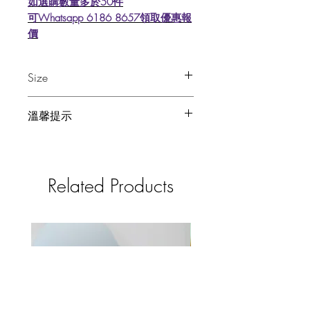
如選購數量多於50件
可Whatsapp 6186 8657領取優惠報
價
Size
7cm x 7cm
溫馨提示
⭕️置放於乾燥地方 避免陽光照射
⭕️請先進行敏感測試
🚫如對產品敏感 請立即停止使用
Related Products