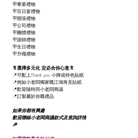
🪧畢業禮物
🪧百日宴禮物
🪧開張禮物
🪧公司禮物
🪧團體禮物
🪧謝師禮物
🪧生日禮物
🪧升職禮物
🔖選擇多元化 定必合你心意🔖
📍可配上Thank you 小牌或特色貼紙
📍例如小老闆獨家嘅江湖再見貼紙
📍歡迎隨時同小老闆商議
📍訂製屬於你嘅禮品
如果你都有興趣
歡迎聯絡小老闆商議款式及查詢詳情
🔎