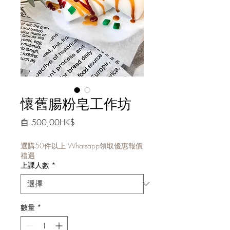
懷舊腸粉皂工作坊
促
自
500,00HK$
銷
價
選購50件以上 Whatsapp領取優惠報價
禮遇
格
上課人數
*
數量
*