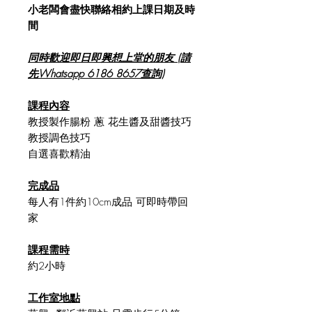
小老闆會盡快聯絡相約上課日期及時
間
同時歡迎即日即興想上堂的朋友 (請
先Whatsapp 6186 8657查詢)
課程內容
教授製作腸粉 蔥 花生醬及甜醬技巧
教授調色技巧
自選喜歡精油
完成品
每人有1件約10cm成品 可即時帶回
家
課程需時
約2小時
工作室地點