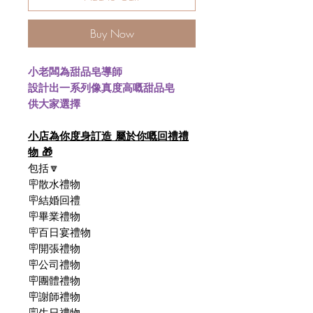
Buy Now
小老闆為甜品皂導師
設計出一系列像真度高嘅甜品皂
供大家選擇
小店為你度身訂造 屬於你嘅回禮禮
物 🎁
包括🔽
🪧散水禮物
🪧結婚回禮
🪧畢業禮物
🪧百日宴禮物
🪧開張禮物
🪧公司禮物
🪧團體禮物
🪧謝師禮物
🪧生日禮物