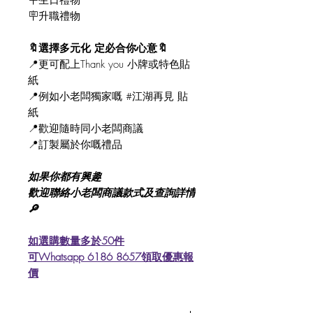
🪧升職禮物
🔖選擇多元化 定必合你心意🔖
📍更可配上Thank you 小牌或特色貼
紙
📍例如小老闆獨家嘅 #江湖再見 貼
紙
📍歡迎隨時同小老闆商議
📍訂製屬於你嘅禮品
如果你都有興趣
歡迎聯絡小老闆商議款式及查詢詳情
🔎
如選購數量多於50件
可Whatsapp 6186 8657領取優惠報
價